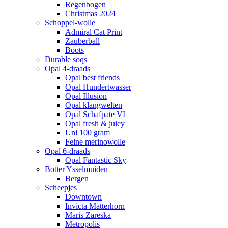
Regenbogen
Christmas 2024
Schoppel-wolle
Admiral Cat Print
Zauberball
Boots
Durable soqs
Opal 4-draads
Opal best friends
Opal Hundertwasser
Opal Illusion
Opal klangwelten
Opal Schafpate VI
Opal fresh & juicy
Uni 100 gram
Feine merinowolle
Opal 6-draads
Opal Fantastic Sky
Botter Ysselmuiden
Bergen
Scheepjes
Downtown
Invicta Matterhorn
Maris Zareska
Metropolis