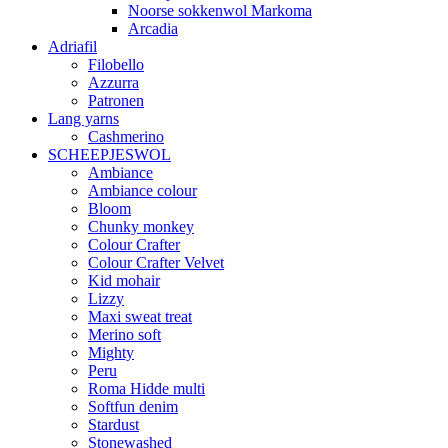
Noorse sokkenwol Markoma
Arcadia
Adriafil
Filobello
Azzurra
Patronen
Lang yarns
Cashmerino
SCHEEPJESWOL
Ambiance
Ambiance colour
Bloom
Chunky monkey
Colour Crafter
Colour Crafter Velvet
Kid mohair
Lizzy
Maxi sweat treat
Merino soft
Mighty
Peru
Roma Hidde multi
Softfun denim
Stardust
Stonewashed