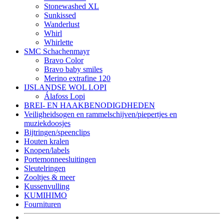
Stonewashed XL
Sunkissed
Wanderlust
Whirl
Whirlette
SMC Schachenmayr
Bravo Color
Bravo baby smiles
Merino extrafine 120
IJSLANDSE WOL LOPI
Álafoss Lopi
BREI- EN HAAKBENODIGDHEDEN
Veiligheidsogen en rammelschijven/piepertjes en
muziekdoosjes
Bijtringen/speenclips
Houten kralen
Knopen/labels
Portemonneesluitingen
Sleutelringen
Zooltjes & meer
Kussenvulling
KUMIHIMO
Fournituren