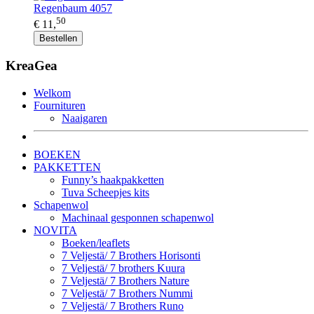
Regenbaum 4057
50
€ 11,
Bestellen
KreaGea
Welkom
Fournituren
Naaigaren
BOEKEN
PAKKETTEN
Funny’s haakpakketten
Tuva Scheepjes kits
Schapenwol
Machinaal gesponnen schapenwol
NOVITA
Boeken/leaflets
7 Veljestä/ 7 Brothers Horisonti
7 Veljestä/ 7 brothers Kuura
7 Veljestä/ 7 Brothers Nature
7 Veljestä/ 7 Brothers Nummi
7 Veljestä/ 7 Brothers Runo