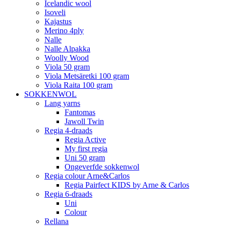
Icelandic wool
Isoveli
Kajastus
Merino 4ply
Nalle
Nalle Alpakka
Woolly Wood
Viola 50 gram
Viola Metsäretki 100 gram
Viola Raita 100 gram
SOKKENWOL
Lang yarns
Fantomas
Jawoll Twin
Regia 4-draads
Regia Active
My first regia
Uni 50 gram
Ongeverfde sokkenwol
Regia colour Arne&Carlos
Regia Pairfect KIDS by Arne & Carlos
Regia 6-draads
Uni
Colour
Rellana