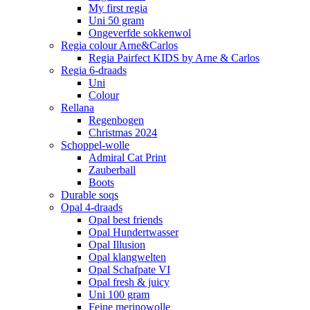
My first regia
Uni 50 gram
Ongeverfde sokkenwol
Regia colour Arne&Carlos
Regia Pairfect KIDS by Arne & Carlos
Regia 6-draads
Uni
Colour
Rellana
Regenbogen
Christmas 2024
Schoppel-wolle
Admiral Cat Print
Zauberball
Boots
Durable soqs
Opal 4-draads
Opal best friends
Opal Hundertwasser
Opal Illusion
Opal klangwelten
Opal Schafpate VI
Opal fresh & juicy
Uni 100 gram
Feine merinowolle