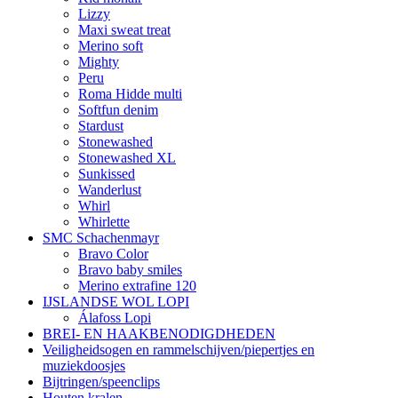
Lizzy
Maxi sweat treat
Merino soft
Mighty
Peru
Roma Hidde multi
Softfun denim
Stardust
Stonewashed
Stonewashed XL
Sunkissed
Wanderlust
Whirl
Whirlette
SMC Schachenmayr
Bravo Color
Bravo baby smiles
Merino extrafine 120
IJSLANDSE WOL LOPI
Álafoss Lopi
BREI- EN HAAKBENODIGDHEDEN
Veiligheidsogen en rammelschijven/piepertjes en
muziekdoosjes
Bijtringen/speenclips
Houten kralen