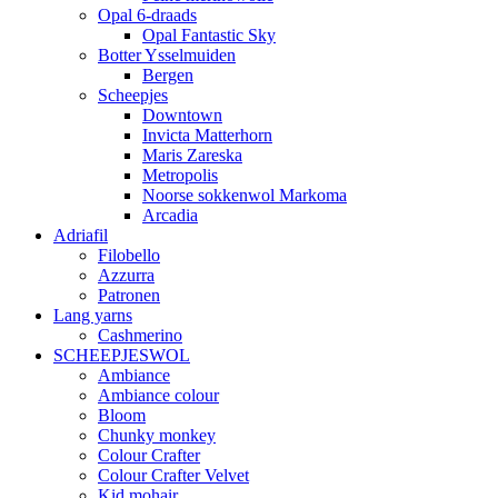
Opal 6-draads
Opal Fantastic Sky
Botter Ysselmuiden
Bergen
Scheepjes
Downtown
Invicta Matterhorn
Maris Zareska
Metropolis
Noorse sokkenwol Markoma
Arcadia
Adriafil
Filobello
Azzurra
Patronen
Lang yarns
Cashmerino
SCHEEPJESWOL
Ambiance
Ambiance colour
Bloom
Chunky monkey
Colour Crafter
Colour Crafter Velvet
Kid mohair