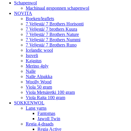
Schapenwol
Machinaal gesponnen schapenwol
NOVITA
Boeken/leaflets
7 Veljestä/ 7 Brothers Horisonti
7 Veljestä/ 7 brothers Kuura
7 Veljestä/ 7 Brothers Nature
7 Veljestä/ 7 Brothers Nummi
7 Veljestä/ 7 Brothers Runo
Icelandic wool
Isoveli
Kajastus
Merino 4ply
Nalle
Nalle Alpakka
Woolly Wood
Viola 50 gram
Viola Metsäretki 100 gram
Viola Raita 100 gram
SOKKENWOL
Lang yarns
Fantomas
Jawoll Twin
Regia 4-draads
Regia Active