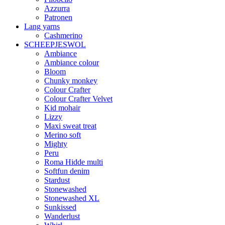
Azzurra
Patronen
Lang yarns
Cashmerino
SCHEEPJESWOL
Ambiance
Ambiance colour
Bloom
Chunky monkey
Colour Crafter
Colour Crafter Velvet
Kid mohair
Lizzy
Maxi sweat treat
Merino soft
Mighty
Peru
Roma Hidde multi
Softfun denim
Stardust
Stonewashed
Stonewashed XL
Sunkissed
Wanderlust