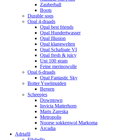
Zauberball
Boots
Durable soqs
Opal 4-draads
Opal best friends
Opal Hundertwasser
Opal Illusion
Opal klangwelten
Opal Schafpate VI
Opal fresh & juicy
Uni 100 gram
Feine merinowolle
Opal 6-draads
Opal Fantastic Sky
Botter Ysselmuiden
Bergen
Scheepjes
Downtown
Invicta Matterhorn
Maris Zareska
Metropolis
Noorse sokkenwol Markoma
Arcadia
Adriafil
Filobello