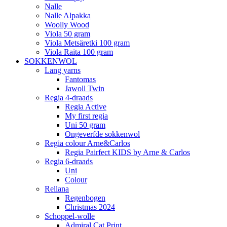
Nalle
Nalle Alpakka
Woolly Wood
Viola 50 gram
Viola Metsäretki 100 gram
Viola Raita 100 gram
SOKKENWOL
Lang yarns
Fantomas
Jawoll Twin
Regia 4-draads
Regia Active
My first regia
Uni 50 gram
Ongeverfde sokkenwol
Regia colour Arne&Carlos
Regia Pairfect KIDS by Arne & Carlos
Regia 6-draads
Uni
Colour
Rellana
Regenbogen
Christmas 2024
Schoppel-wolle
Admiral Cat Print