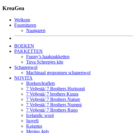
KreaGea
Welkom
Fournituren
Naaigaren
BOEKEN
PAKKETTEN
Funny’s haakpakketten
Tuva Scheepjes kits
Schapenwol
Machinaal gesponnen schapenwol
NOVITA
Boeken/leaflets
7 Veljestä/ 7 Brothers Horisonti
7 Veljestä/ 7 brothers Kuura
7 Veljestä/ 7 Brothers Nature
7 Veljestä/ 7 Brothers Nummi
7 Veljestä/ 7 Brothers Runo
Icelandic wool
Isoveli
Kajastus
Merino 4ply