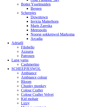
Botter Ysselmuiden
Bergen
Scheepjes
Downtown
Invicta Matterhorn
Maris Zareska
Metropolis
Noorse sokkenwol Markoma
Arcadia
Adriafil
Filobello
Azzurra
Patronen
Lang yarns
Cashmerino
SCHEEPJESWOL
Ambiance
Ambiance colour
Bloom
Chunky monkey
Colour Crafter
Colour Crafter Velvet
Kid mohair
Lizzy