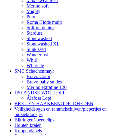
Maxi sweat treat
Merino soft
Mighty
Peru
Roma Hidde multi
Softfun denim
Stardust
Stonewashed
Stonewashed XL
Sunkissed
Wanderlust
Whirl
Whirlette
SMC Schachenmayr
Bravo Color
Bravo baby smiles
Merino extrafine 120
IJSLANDSE WOL LOPI
Álafoss Lopi
BREI- EN HAAKBENODIGDHEDEN
Veiligheidsogen en rammelschijven/piepertjes en
muziekdoosjes
Bijtringen/speenclips
Houten kralen
Knopen/labels