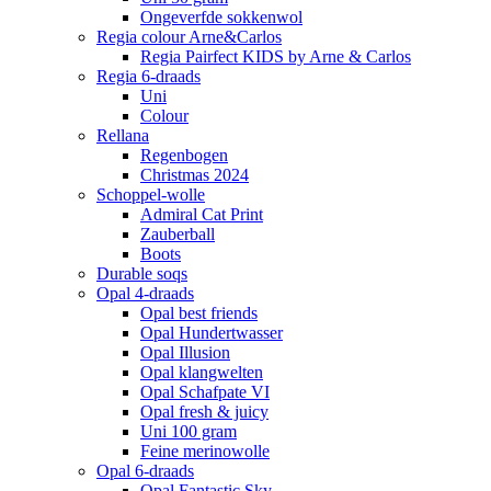
Ongeverfde sokkenwol
Regia colour Arne&Carlos
Regia Pairfect KIDS by Arne & Carlos
Regia 6-draads
Uni
Colour
Rellana
Regenbogen
Christmas 2024
Schoppel-wolle
Admiral Cat Print
Zauberball
Boots
Durable soqs
Opal 4-draads
Opal best friends
Opal Hundertwasser
Opal Illusion
Opal klangwelten
Opal Schafpate VI
Opal fresh & juicy
Uni 100 gram
Feine merinowolle
Opal 6-draads
Opal Fantastic Sky