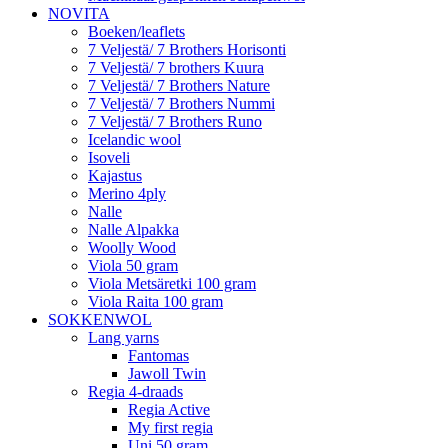
NOVITA
Boeken/leaflets
7 Veljestä/ 7 Brothers Horisonti
7 Veljestä/ 7 brothers Kuura
7 Veljestä/ 7 Brothers Nature
7 Veljestä/ 7 Brothers Nummi
7 Veljestä/ 7 Brothers Runo
Icelandic wool
Isoveli
Kajastus
Merino 4ply
Nalle
Nalle Alpakka
Woolly Wood
Viola 50 gram
Viola Metsäretki 100 gram
Viola Raita 100 gram
SOKKENWOL
Lang yarns
Fantomas
Jawoll Twin
Regia 4-draads
Regia Active
My first regia
Uni 50 gram