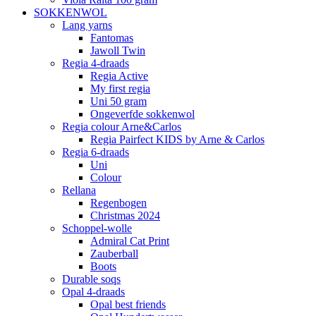
SOKKENWOL
Lang yarns
Fantomas
Jawoll Twin
Regia 4-draads
Regia Active
My first regia
Uni 50 gram
Ongeverfde sokkenwol
Regia colour Arne&Carlos
Regia Pairfect KIDS by Arne & Carlos
Regia 6-draads
Uni
Colour
Rellana
Regenbogen
Christmas 2024
Schoppel-wolle
Admiral Cat Print
Zauberball
Boots
Durable soqs
Opal 4-draads
Opal best friends