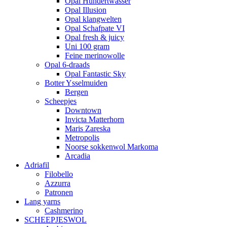
Opal Hundertwasser
Opal Illusion
Opal klangwelten
Opal Schafpate VI
Opal fresh & juicy
Uni 100 gram
Feine merinowolle
Opal 6-draads
Opal Fantastic Sky
Botter Ysselmuiden
Bergen
Scheepjes
Downtown
Invicta Matterhorn
Maris Zareska
Metropolis
Noorse sokkenwol Markoma
Arcadia
Adriafil
Filobello
Azzurra
Patronen
Lang yarns
Cashmerino
SCHEEPJESWOL