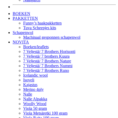
BOEKEN
PAKKETTEN
Funny’s haakpakketten
Tuva Scheepjes kits
Schapenwol
Machinaal gesponnen schapenwol
NOVITA
Boeken/leaflets
7 Veljestä/ 7 Brothers Horisonti
7 Veljestä/ 7 brothers Kuura
7 Veljestä/ 7 Brothers Nature
7 Veljestä/ 7 Brothers Nummi
7 Veljestä/ 7 Brothers Runo
Icelandic wool
Isoveli
Kajastus
Merino 4ply
Nalle
Nalle Alpakka
Woolly Wood
Viola 50 gram
Viola Metsäretki 100 gram
Viola Raita 100 gram