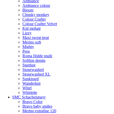
Ambiance
Ambiance colour
Bloom
Chunky monkey
Colour Crafter
Colour Crafter Velvet
Kid mohair
Lizzy
Maxi sweat treat
Merino soft
Mighty
Peru
Roma Hidde multi
Softfun denim
Stardust
Stonewashed
Stonewashed XL
Sunkissed
Wanderlust
Whirl
Whirlette
SMC Schachenmayr
Bravo Color
Bravo baby smiles
Merino extrafine 120