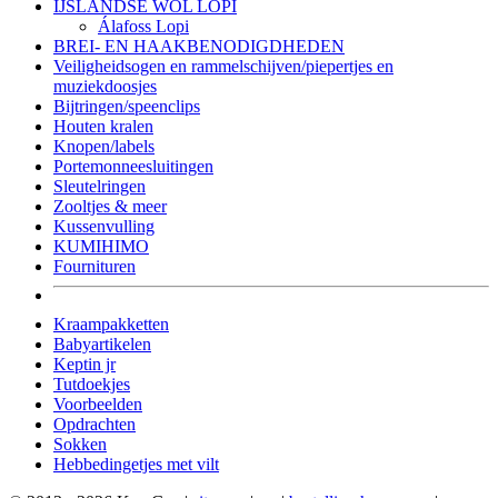
IJSLANDSE WOL LOPI
Álafoss Lopi
BREI- EN HAAKBENODIGDHEDEN
Veiligheidsogen en rammelschijven/piepertjes en
muziekdoosjes
Bijtringen/speenclips
Houten kralen
Knopen/labels
Portemonneesluitingen
Sleutelringen
Zooltjes & meer
Kussenvulling
KUMIHIMO
Fournituren
Kraampakketten
Babyartikelen
Keptin jr
Tutdoekjes
Voorbeelden
Opdrachten
Sokken
Hebbedingetjes met vilt