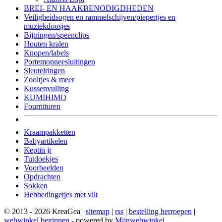
BREI- EN HAAKBENODIGDHEDEN
Veiligheidsogen en rammelschijven/piepertjes en
muziekdoosjes
Bijtringen/speenclips
Houten kralen
Knopen/labels
Portemonneesluitingen
Sleutelringen
Zooltjes & meer
Kussenvulling
KUMIHIMO
Fournituren
Kraampakketten
Babyartikelen
Keptin jr
Tutdoekjes
Voorbeelden
Opdrachten
Sokken
Hebbedingetjes met vilt
© 2013 - 2026 KreaGea |
sitemap
|
rss
|
bestelling herroepen
|
webwinkel beginnen
- powered by
Mijnwebwinkel