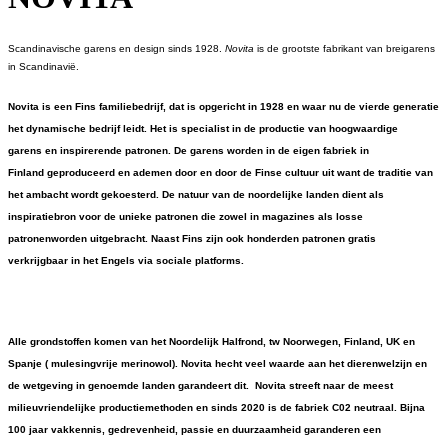
Scandinavische garens en design sinds 1928.
Novita
is de grootste fabrikant van breigarens
in Scandinavië.
Novita
is een Fins familiebedrijf, dat is opgericht in 1928 en waar nu de vierde generatie
het dynamische bedrijf leidt. Het is
specialist in de productie van hoogwaardige
garens
en
inspirerende patronen
. De garens worden in de
eigen fabriek in
Finland
geproduceerd en ademen door en door de Finse cultuur uit want
de traditie van
het ambacht
wordt gekoesterd. De natuur van de noordelijke landen dient als
inspiratiebron voor de unieke patronen die zowel in
magazines
als
losse
patronen
worden uitgebracht. Naast Fins zijn ook honderden
patronen gratis
verkrijgbaar
in het Engels via sociale platforms.
Alle grondstoffen komen van het Noordelijk Halfrond, tw Noorwegen, Finland, UK en
Spanje ( mulesingvrije merinowol).
Novita hecht
veel waarde aan het dierenwelzijn en
de wetgeving in genoemde landen garandeert dit.
Novita
streeft naar de meest
milieuvriendelijke productiemethoden en
sinds 2020 is de fabriek C02 neutraal
. Bijna
100 jaar vakkennis, gedrevenheid, passie en duurzaamheid garanderen een