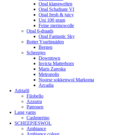
Opal klangwelten
Opal Schafpate VI
Opal fresh & juicy
Uni 100 gram
Feine merinowolle
Opal 6-draads
Opal Fantastic Sky
Botter Ysselmuiden
Bergen
Scheepjes
Downtown
Invicta Matterhorn
Maris Zareska
Metropolis
Noorse sokkenwol Markoma
Arcadia
Adriafil
Filobello
Azzurra
Patronen
Lang yarns
Cashmerino
SCHEEPJESWOL
Ambiance
Ambiance colour