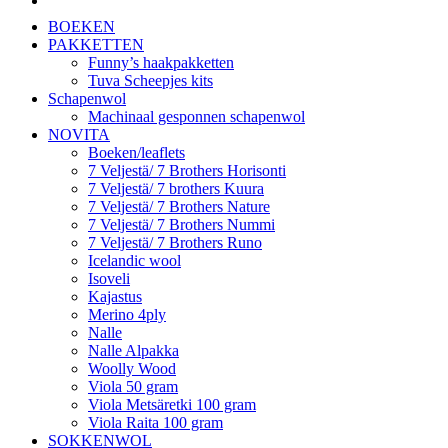
BOEKEN
PAKKETTEN
Funny’s haakpakketten
Tuva Scheepjes kits
Schapenwol
Machinaal gesponnen schapenwol
NOVITA
Boeken/leaflets
7 Veljestä/ 7 Brothers Horisonti
7 Veljestä/ 7 brothers Kuura
7 Veljestä/ 7 Brothers Nature
7 Veljestä/ 7 Brothers Nummi
7 Veljestä/ 7 Brothers Runo
Icelandic wool
Isoveli
Kajastus
Merino 4ply
Nalle
Nalle Alpakka
Woolly Wood
Viola 50 gram
Viola Metsäretki 100 gram
Viola Raita 100 gram
SOKKENWOL