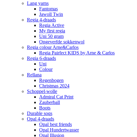
Lang yarns
Fantomas
Jawoll Twin
Regia 4-draads
Regia Active
My first regia
Uni 50 gram
Ongeverfde sokkenwol
Regia colour Arne&Carlos
Regia Pairfect KIDS by Arne & Carlos
Regia 6-draads
Uni
Colour
Rellana
Regenbogen
Christmas 2024
Schoppel-wolle
Admiral Cat Print
Zauberball
Boots
Durable soqs
Opal 4-draads
Opal best friends
Opal Hundertwasser
Opal Illusion