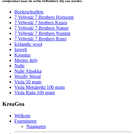
eindproduct waar de echte liefhebbers blij van worden.
Boeken/leaflets
7 Veljestä/ 7 Brothers Horisonti
7 Veljestä/ 7 brothers Kuura
7 Veljestä/ 7 Brothers Nature
7 Veljestä/ 7 Brothers Nummi
7 Veljestä/ 7 Brothers Runo
Icelandic wool
Isoveli
Kajastus
Merino 4ply
Nalle
Nalle Alpakka
Woolly Wood
Viola 50 gram
Viola Metsäretki 100 gram
Viola Raita 100 gram
KreaGea
Welkom
Fournituren
Naaigaren