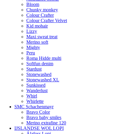
Bloom
Chunky monkey
Colour Crafter
Colour Crafter Velvet
Kid mohair
Lizzy
Maxi sweat treat
Merino soft
Mighty
Peru
Roma Hidde multi
Softfun denim
Stardust
Stonewashed
Stonewashed XL
Sunkissed
Wanderlust
Whirl
Whirlette
SMC Schachenmayr
Bravo Color
Bravo baby smiles
Merino extrafine 120
IJSLANDSE WOL LOPI
Álafoss Lopi