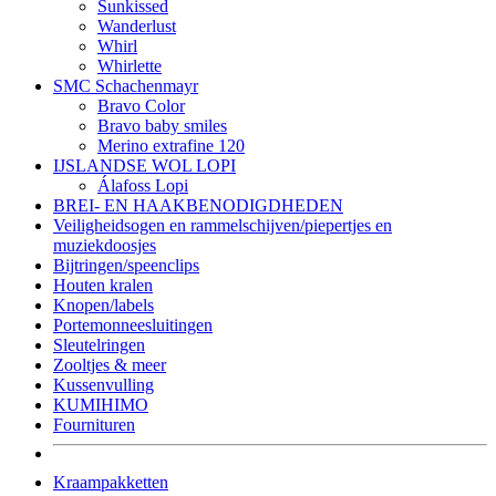
Sunkissed
Wanderlust
Whirl
Whirlette
SMC Schachenmayr
Bravo Color
Bravo baby smiles
Merino extrafine 120
IJSLANDSE WOL LOPI
Álafoss Lopi
BREI- EN HAAKBENODIGDHEDEN
Veiligheidsogen en rammelschijven/piepertjes en
muziekdoosjes
Bijtringen/speenclips
Houten kralen
Knopen/labels
Portemonneesluitingen
Sleutelringen
Zooltjes & meer
Kussenvulling
KUMIHIMO
Fournituren
Kraampakketten