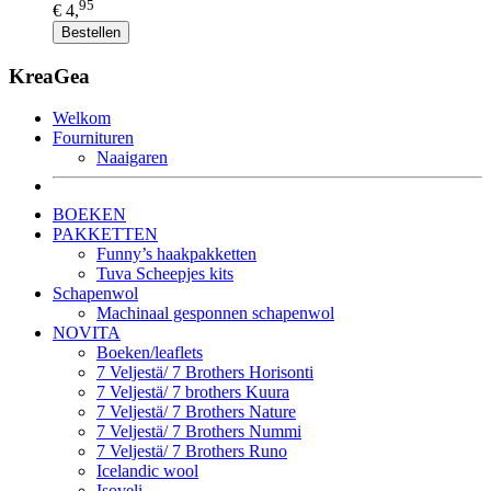
95
€ 4,
Bestellen
KreaGea
Welkom
Fournituren
Naaigaren
BOEKEN
PAKKETTEN
Funny’s haakpakketten
Tuva Scheepjes kits
Schapenwol
Machinaal gesponnen schapenwol
NOVITA
Boeken/leaflets
7 Veljestä/ 7 Brothers Horisonti
7 Veljestä/ 7 brothers Kuura
7 Veljestä/ 7 Brothers Nature
7 Veljestä/ 7 Brothers Nummi
7 Veljestä/ 7 Brothers Runo
Icelandic wool
Isoveli