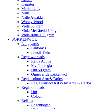
Kajastus
Merino 4ply
Nalle
Nalle Alpakka
Woolly Wood
Viola 50 gram
Viola Metsäretki 100 gram
Viola Raita 100 gram
SOKKENWOL
Lang yarns
Fantomas
Jawoll Twin
Regia 4-draads
Regia Active
My first regia
Uni 50 gram
Ongeverfde sokkenwol
Regia colour Arne&Carlos
Regia Pairfect KIDS by Arne & Carlos
Regia 6-draads
Uni
Colour
Rellana
Regenbogen