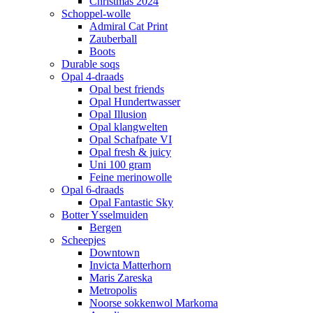
Christmas 2024
Schoppel-wolle
Admiral Cat Print
Zauberball
Boots
Durable soqs
Opal 4-draads
Opal best friends
Opal Hundertwasser
Opal Illusion
Opal klangwelten
Opal Schafpate VI
Opal fresh & juicy
Uni 100 gram
Feine merinowolle
Opal 6-draads
Opal Fantastic Sky
Botter Ysselmuiden
Bergen
Scheepjes
Downtown
Invicta Matterhorn
Maris Zareska
Metropolis
Noorse sokkenwol Markoma