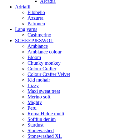
Arcadia
Adriafil
Filobello
Azzurra
Patronen
Lang yarns
Cashmerino
SCHEEPJESWOL
Ambiance
Ambiance colour
Bloom
Chunky monkey
Colour Crafter
Colour Crafter Velvet
Kid mohair
Lizzy
Maxi sweat treat
Merino soft
Mighty
Peru
Roma Hidde multi
Softfun denim
Stardust
Stonewashed
Stonewashed XL