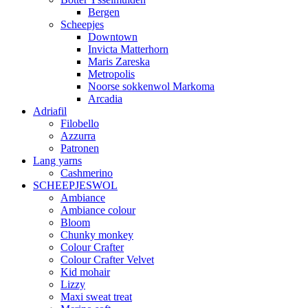
Bergen
Scheepjes
Downtown
Invicta Matterhorn
Maris Zareska
Metropolis
Noorse sokkenwol Markoma
Arcadia
Adriafil
Filobello
Azzurra
Patronen
Lang yarns
Cashmerino
SCHEEPJESWOL
Ambiance
Ambiance colour
Bloom
Chunky monkey
Colour Crafter
Colour Crafter Velvet
Kid mohair
Lizzy
Maxi sweat treat