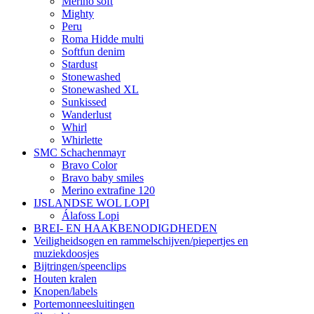
Merino soft
Mighty
Peru
Roma Hidde multi
Softfun denim
Stardust
Stonewashed
Stonewashed XL
Sunkissed
Wanderlust
Whirl
Whirlette
SMC Schachenmayr
Bravo Color
Bravo baby smiles
Merino extrafine 120
IJSLANDSE WOL LOPI
Álafoss Lopi
BREI- EN HAAKBENODIGDHEDEN
Veiligheidsogen en rammelschijven/piepertjes en
muziekdoosjes
Bijtringen/speenclips
Houten kralen
Knopen/labels
Portemonneesluitingen