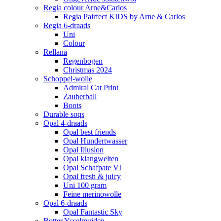
Regia colour Arne&Carlos
Regia Pairfect KIDS by Arne & Carlos
Regia 6-draads
Uni
Colour
Rellana
Regenbogen
Christmas 2024
Schoppel-wolle
Admiral Cat Print
Zauberball
Boots
Durable soqs
Opal 4-draads
Opal best friends
Opal Hundertwasser
Opal Illusion
Opal klangwelten
Opal Schafpate VI
Opal fresh & juicy
Uni 100 gram
Feine merinowolle
Opal 6-draads
Opal Fantastic Sky
Botter Ysselmuiden