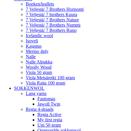
Boeken/leaflets
7 Veljestä/ 7 Brothers Horisonti
7 Veljestä/ 7 brothers Kuura
7 Veljestä/ 7 Brothers Nature
7 Veljestä/ 7 Brothers Nummi
7 Veljestä/ 7 Brothers Runo
Icelandic wool
Isoveli
Kajastus
Merino 4ply
Nalle
Nalle Alpakka
Woolly Wood
Viola 50 gram
Viola Metsäretki 100 gram
Viola Raita 100 gram
SOKKENWOL
Lang yarns
Fantomas
Jawoll Twin
Regia 4-draads
Regia Active
My first regia
Uni 50 gram
Ongeverfde sokkenwol